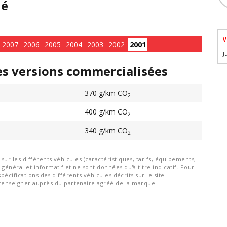
hé
V
2007
2006
2005
2004
2003
2002
2001
J
es versions commercialisées
370 g/km CO
2
400 g/km CO
2
340 g/km CO
2
ur les différents véhicules (caractéristiques, tarifs, équipements,
général et informatif et ne sont données qu'à titre indicatif. Pour
spécifications des différents véhicules décrits sur le site
nseigner auprès du partenaire agréé de la marque.