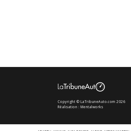
Copyright © LaTribuneAuto.com 2026
Réalisation :
Mentalworks