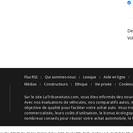
Des
Vo
Flux RSS
Qui sommes-nous
Lexique
Aide en ligne
Médias
Constructeurs
Ethique
Vie privée
Cookies
Sur le site LaTribuneAuto.com, vous êtes informés des
nouv
Avec nos
évaluations de véhicules
, nos
comparatifs autos
, 
objective de qualité pour faciliter votre
achat auto
. Vous tr
commercialisés, leurs
coûts d'utilisation
, le
bonus écologiq
nombreux
conseils
pour réussir votre
achat automobile
, le