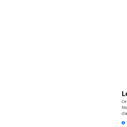
L
Ce
No
cla