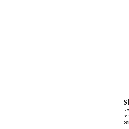
S
No
pr
ba