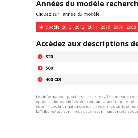
Années du modèle recherc
Cliquez sur l'année du modèle.
Modèle
2013
2012
2011
2010
2009
2008
Accédez aux descriptions d
320
500
400 CDI
Les informations publiées sur le site LaTribuneAuto.com s
options, photos, vidéos, etc.) ont un caractère purement 
obtenir des informations actualisées sur les tarifs et les 
LaTribuneAuto.com, nous vous recommandons de vous re