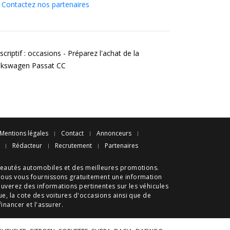
Contactez nos partenaires
criptif : occasions - Préparez l'achat de la
lkswagen Passat CC
Mentions légales
Contact
Annonceurs
Rédacteur
Recrutement
Partenaires
eautés automobiles
et des meilleures
promotions
.
nous vous fournissons gratuitement une information
ouverez des informations pertinentes sur les véhicules
ue
, la cote des
voitures d'occasions
ainsi que de
 financer et l'assurer.