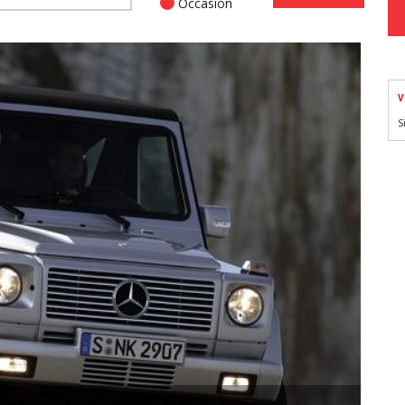
Occasion
V
S