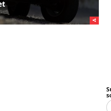
et
S
s