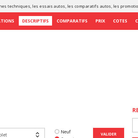
ches techniques
, les
essais autos
, les
comparatifs autos
, les
promoti
ATIONS
DESCRIPTIFS
COMPARATIFS
PRIX
COTES
R
Neuf
VALIDER
olet