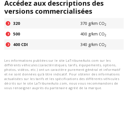
Accédez aux descriptions des
versions commercialisées
320
370 g/km CO
2
500
400 g/km CO
2
400 CDI
340 g/km CO
2
Les informations publiées sur le site LaTribuneAuto.com sur les
différents véhicules (caractéristiques, tarifs, équipements, options,
photos, vidéos, etc.) ont un caractère purement général et informatif
et ne sont données qu'à titre indicatif. Pour obtenir des informations
actualisées sur les tarifs et les spécifications des différents véhicules
décrits sur le site LaTribuneAuto.com, nous vous recommandons de
vous renseigner auprès du partenaire agréé de la marque.