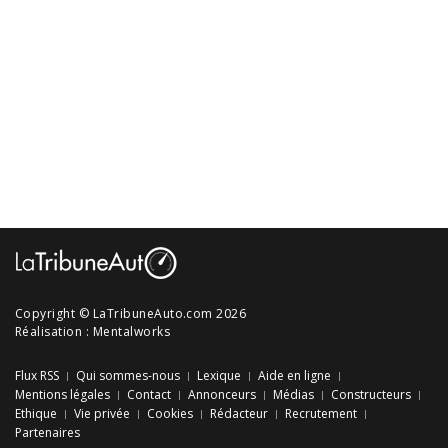
Copyright © LaTribuneAuto.com 2026
Réalisation :
Mentalworks
Flux RSS
Qui sommes-nous
Lexique
Aide en ligne
Mentions légales
Contact
Annonceurs
Médias
Constructeurs
Ethique
Vie privée
Cookies
Rédacteur
Recrutement
Partenaires