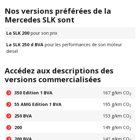
Nos versions préférées de la
Mercedes SLK sont
La SLK 200
pour son prix
La SLK 250 d BVA
pour les performances de son moteur
diesel
Accédez aux descriptions des
versions commercialisées
350 Edition 1 BVA
167 g/km CO
2
55 AMG Edition 1 BVA
195 g/km CO
2
250 BVA
153 g/km CO
2
200
149 g/km CO
2
200 BVA
142 g/km CO