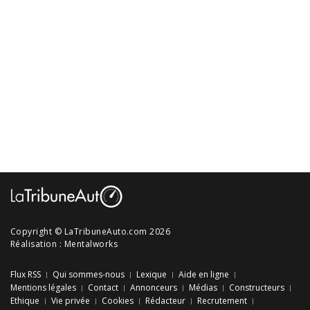
Copyright © LaTribuneAuto.com 2026
Réalisation :
Mentalworks
Flux RSS
Qui sommes-nous
Lexique
Aide en ligne
Mentions légales
Contact
Annonceurs
Médias
Constructeurs
Ethique
Vie privée
Cookies
Rédacteur
Recrutement