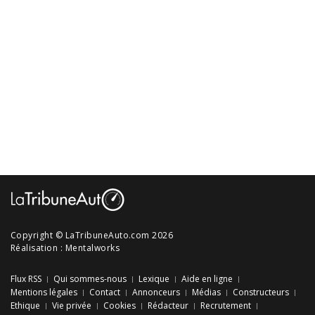
Copyright © LaTribuneAuto.com 2026
Réalisation :
Mentalworks
Flux RSS
Qui sommes-nous
Lexique
Aide en ligne
Mentions légales
Contact
Annonceurs
Médias
Constructeurs
Ethique
Vie privée
Cookies
Rédacteur
Recrutement