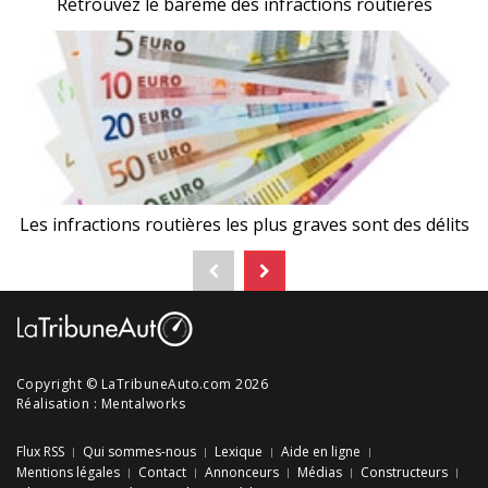
Retrouvez le barème des infractions routières
Les infractions routières les plus graves sont des délits
Copyright © LaTribuneAuto.com 2026
Réalisation :
Mentalworks
Flux RSS
Qui sommes-nous
Lexique
Aide en ligne
Mentions légales
Contact
Annonceurs
Médias
Constructeurs