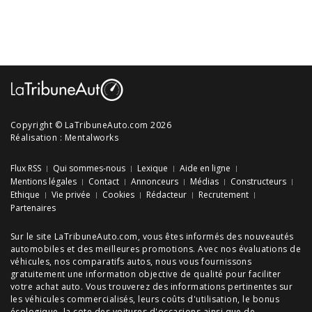
Copyright © LaTribuneAuto.com 2026
Réalisation :
Mentalworks
Flux RSS
Qui sommes-nous
Lexique
Aide en ligne
Mentions légales
Contact
Annonceurs
Médias
Constructeurs
Ethique
Vie privée
Cookies
Rédacteur
Recrutement
Partenaires
Sur le site LaTribuneAuto.com, vous êtes informés des
nouveautés
automobiles
et des meilleures
promotions
. Avec nos
évaluations de
véhicules
, nos
comparatifs autos
, nous vous fournissons
gratuitement une information objective de qualité pour faciliter
votre
achat auto
. Vous trouverez des informations pertinentes sur
les véhicules commercialisés, leurs
coûts d'utilisation
, le
bonus
écologique
, la cote des
voitures d'occasions
ainsi que de