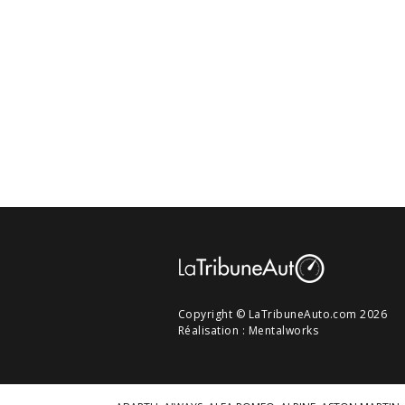
Copyright © LaTribuneAuto.com 2026
Réalisation :
Mentalworks