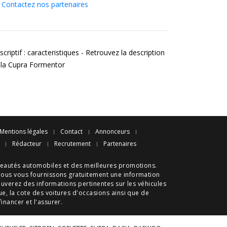
Contactez nos partenaires
criptif : caracteristiques - Retrouvez la description
 la Cupra Formentor
Mentions légales
Contact
Annonceurs
Rédacteur
Recrutement
Partenaires
eautés automobiles
et des meilleures
promotions
.
nous vous fournissons gratuitement une information
ouverez des informations pertinentes sur les véhicules
ue
, la cote des
voitures d'occasions
ainsi que de
 financer et l'assurer.