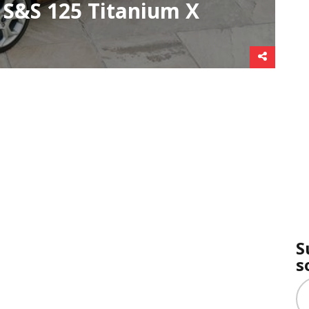
 S&S 125 Titanium X
S
s