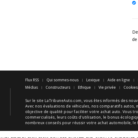
Des
de
Flux RSS
Qui sommes-nous
Lexique
Aide en ligne
Médias
Constructeurs
Ethique
Vie privée
Cookies
Sur le site LaTribuneAuto.com, vous êtes informés des
nouv
Avec nos
évaluations de véhicules
, nos
comparatifs autos
, 
objective de qualité pour faciliter votre
achat auto
. Vous tr
commercialisés, leurs
coûts d'utilisation
, le
bonus écologiq
nombreux
conseils
pour réussir votre
achat automobile
, le