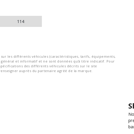
114
ur les différents véhicules (caractéristiques, tarifs, équipements,
général et informatif et ne sont données qu'à titre indicatif. Pour
spécifications des différents véhicules décrits sur le site
nseigner auprès du partenaire agréé de la marque.
S
No
pr
ba