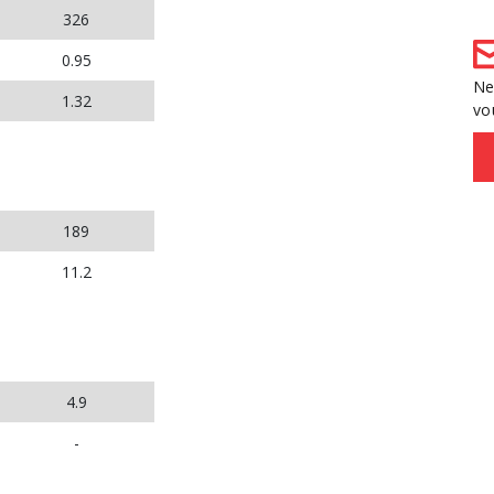
326
0.95
Ne
1.32
vo
189
11.2
4.9
-