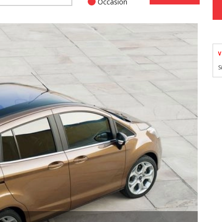
Occasion
V
S