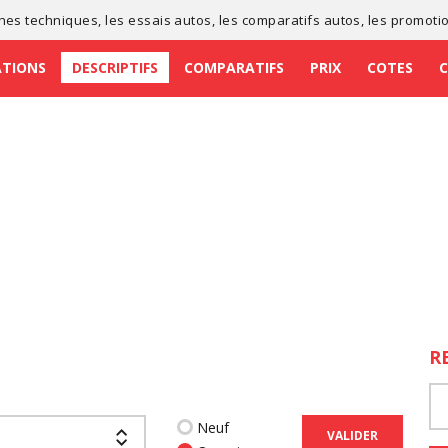
ches techniques
, les
essais autos
, les
comparatifs autos
, les
promoti
ATIONS
DESCRIPTIFS
COMPARATIFS
PRIX
COTES
R
Neuf
VALIDER