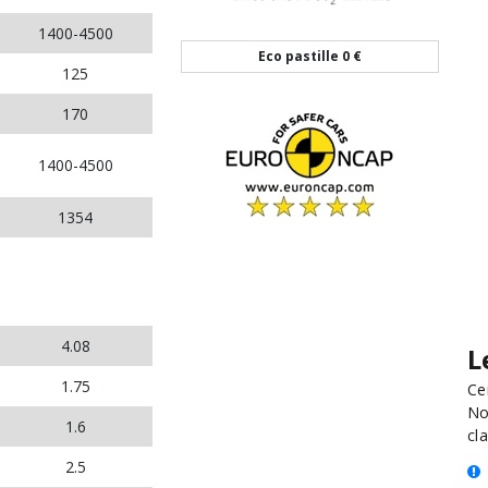
1400-4500
Eco pastille
0 €
125
170
1400-4500
1354
4.08
L
1.75
Ce
No
1.6
cla
2.5