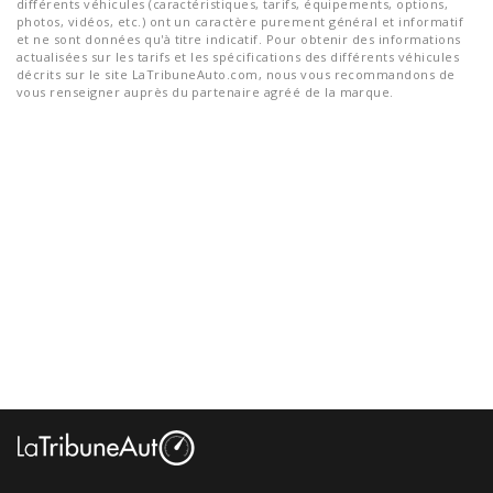
différents véhicules (caractéristiques, tarifs, équipements, options,
photos, vidéos, etc.) ont un caractère purement général et informatif
et ne sont données qu'à titre indicatif. Pour obtenir des informations
actualisées sur les tarifs et les spécifications des différents véhicules
décrits sur le site LaTribuneAuto.com, nous vous recommandons de
vous renseigner auprès du partenaire agréé de la marque.