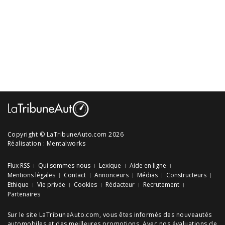
Copyright © LaTribuneAuto.com 2026
Réalisation :
Mentalworks
Flux RSS
Qui sommes-nous
Lexique
Aide en ligne
Mentions légales
Contact
Annonceurs
Médias
Constructeurs
Ethique
Vie privée
Cookies
Rédacteur
Recrutement
Partenaires
Sur le site LaTribuneAuto.com, vous êtes informés des
nouveautés
automobiles
et des meilleures
promotions
. Avec nos
évaluations de