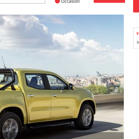
Occasion
V
S