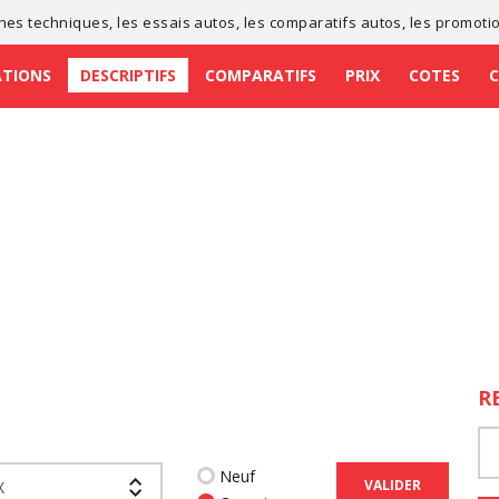
ches techniques
, les
essais autos
, les
comparatifs autos
, les
promoti
ATIONS
DESCRIPTIFS
COMPARATIFS
PRIX
COTES
R
Neuf
VALIDER
X