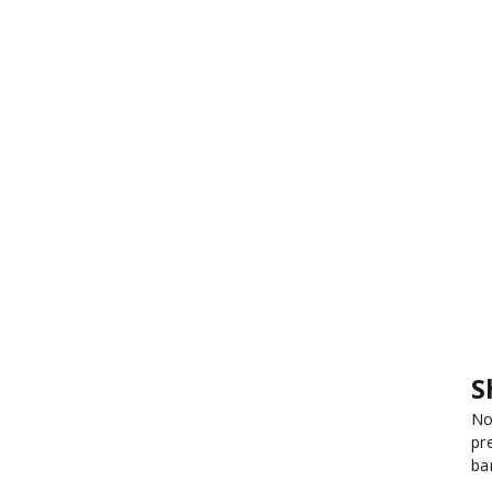
S
No
pr
ba