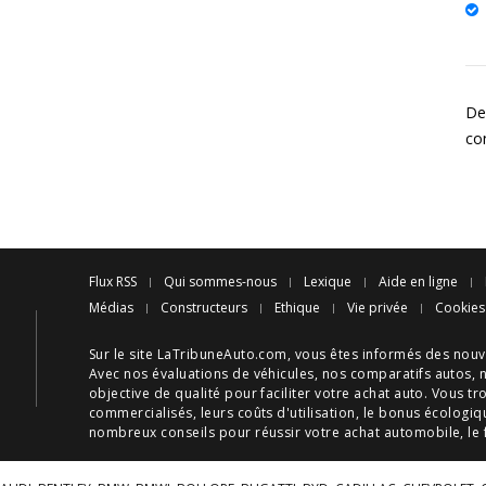
De
co
Flux RSS
Qui sommes-nous
Lexique
Aide en ligne
Médias
Constructeurs
Ethique
Vie privée
Cookies
Sur le site LaTribuneAuto.com, vous êtes informés des
nouv
Avec nos
évaluations de véhicules
, nos
comparatifs autos
, 
objective de qualité pour faciliter votre
achat auto
. Vous tr
commercialisés, leurs
coûts d'utilisation
, le
bonus écologiq
nombreux
conseils
pour réussir votre
achat automobile
, le