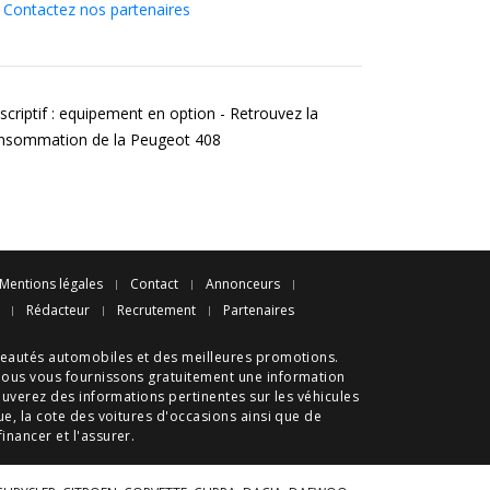
Contactez nos partenaires
scriptif : equipement en option - Retrouvez la
nsommation de la Peugeot 408
Mentions légales
Contact
Annonceurs
Rédacteur
Recrutement
Partenaires
eautés automobiles
et des meilleures
promotions
.
nous vous fournissons gratuitement une information
ouverez des informations pertinentes sur les véhicules
ue
, la cote des
voitures d'occasions
ainsi que de
 financer et l'assurer.