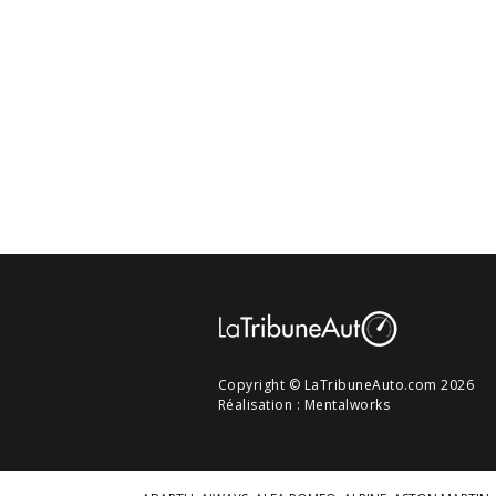
Copyright © LaTribuneAuto.com 2026
Réalisation :
Mentalworks