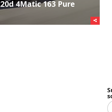
20d 4Matic 163 Pure
S
s