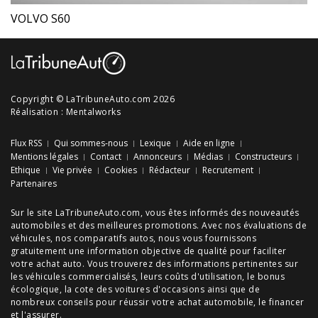
VOLVO S60
Copyright © LaTribuneAuto.com 2026
Réalisation :
Mentalworks
Flux RSS
Qui sommes-nous
Lexique
Aide en ligne
Mentions légales
Contact
Annonceurs
Médias
Constructeurs
Ethique
Vie privée
Cookies
Rédacteur
Recrutement
Partenaires
Sur le site LaTribuneAuto.com, vous êtes informés des
nouveautés
automobiles
et des meilleures
promotions
. Avec nos
évaluations de
véhicules
, nos
comparatifs autos
, nous vous fournissons
gratuitement une information objective de qualité pour faciliter
votre
achat auto
. Vous trouverez des informations pertinentes sur
les véhicules commercialisés, leurs
coûts d'utilisation
, le
bonus
écologique
, la cote des
voitures d'occasions
ainsi que de
nombreux
conseils
pour réussir votre
achat automobile
, le financer
et l'assurer.