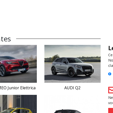
ntes
L
Ce
No
cla
O Junior Elettrica
AUDI Q2
Ne
vo