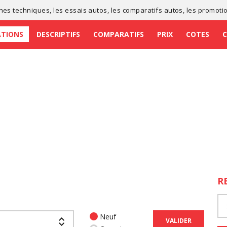
ches techniques
, les
essais autos
, les
comparatifs autos
, les
promoti
ATIONS
DESCRIPTIFS
COMPARATIFS
PRIX
COTES
R
Neuf
VALIDER