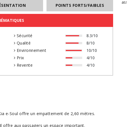
as
ÉSENTATION
POINTS FORTS/FAIBLES
HÉMATIQUES
0
Sécurité
8.3/10
0
Qualité
8/10
0
Environnement
10/10
0
Prix
4/10
0
Revente
4/10
Kia e-Soul offre un empattement de 2,60 mètres.
 Il offre aux passagers un
espace
important.