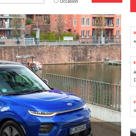
Occasion
D
A
K
A
D
V
S