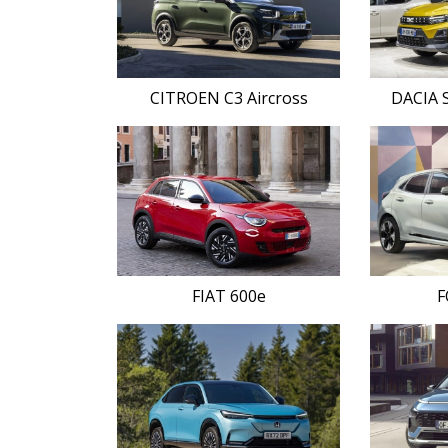
CITROEN C3 Aircross
DACIA 
FIAT 600e
F