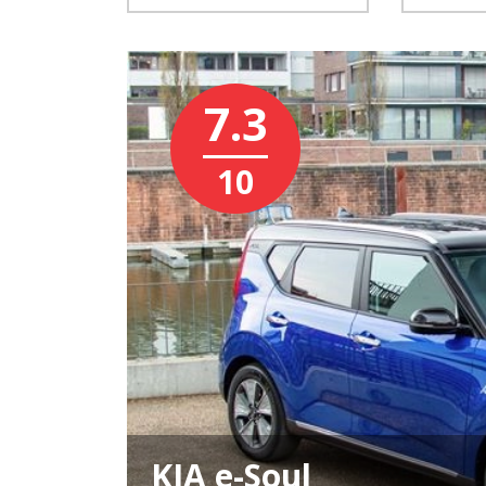
7.3
10
KIA e-Soul