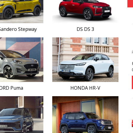
Sandero Stepway
DS DS 3
ORD Puma
HONDA HR-V