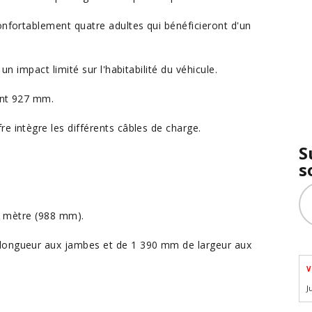
onfortablement quatre adultes qui bénéficieront d'un
un impact limité sur l'habitabilité du véhicule.
int 927 mm.
e intègre les différents câbles de charge.
S
s
d'1 mètre (988 mm).
 longueur aux jambes et de 1 390 mm de largeur aux
V
J