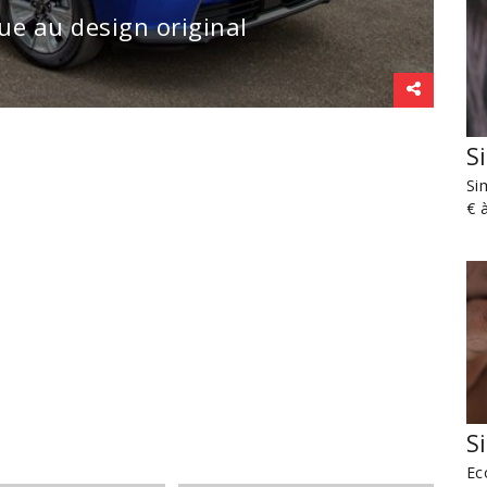
ue au design original
S
Si
€ 
S
Ec