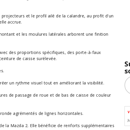
projecteurs et le profil ailé de la calandre, au profit d'un
lle accrue.
 montant et les moulures latérales arborent une finition
vec des proportions spécifiques, des porte-à-faux
ceinture de caisse surélevée.
S
s
es.
éer un rythme visuel tout en améliorant la visibilité.
lures de passage de roue et de bas de caisse de couleur
V
 ronde agrémentés de lignes horizontales.
J
 de la
Mazda 2
. Elle bénéficie de renforts supplémentaires