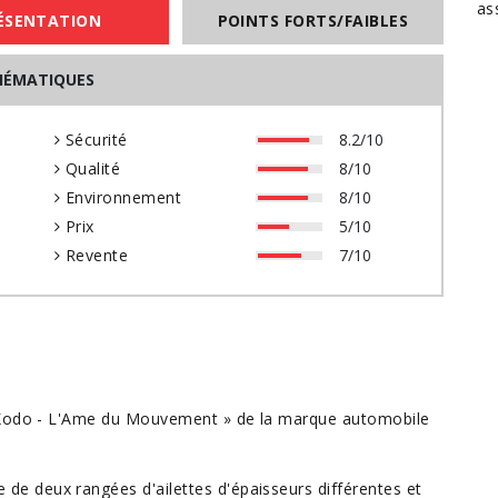
as
ÉSENTATION
POINTS FORTS/FAIBLES
HÉMATIQUES
0
Sécurité
8.2/10
0
Qualité
8/10
0
Environnement
8/10
0
Prix
5/10
0
Revente
7/10
« Kodo - L'Ame du Mouvement » de la marque
automobile
e deux rangées d'ailettes d'épaisseurs différentes et