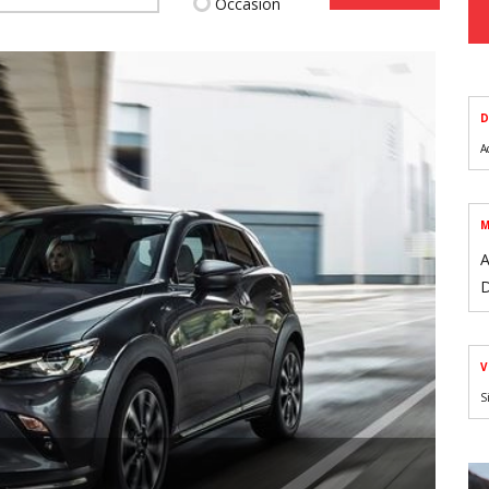
Occasion
D
A
M
A
D
V
S