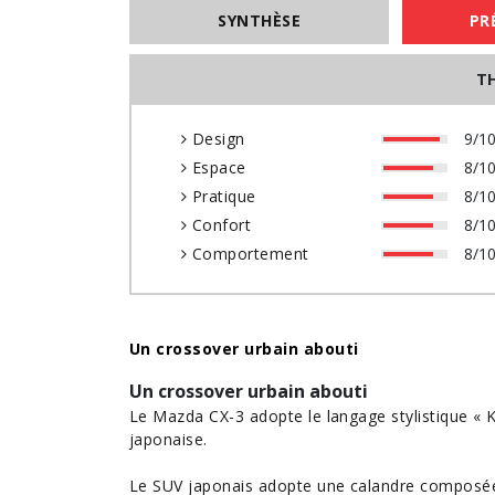
SYNTHÈSE
PR
T
Design
9/1
Espace
8/1
Pratique
8/1
Confort
8/1
Comportement
8/1
Un crossover urbain abouti
Un crossover urbain abouti
Le Mazda CX-3 adopte le langage stylistique 
japonaise.
Le
SUV
japonais adopte une calandre composée d