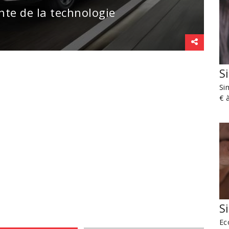
nte de la technologie
S
Si
€ 
S
Ec