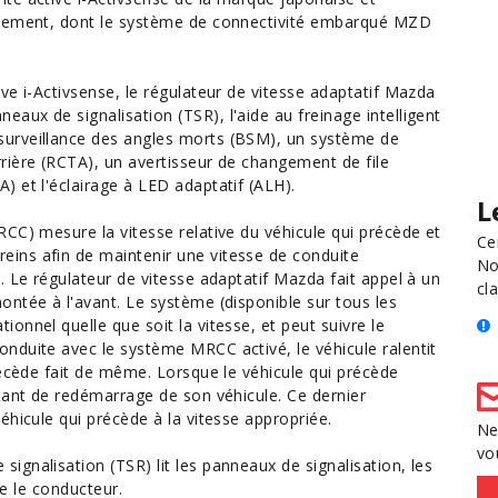
ssement, dont le système de connectivité embarqué MZD
ve i-Activsense, le régulateur de vitesse adaptatif Mazda
ux de signalisation (TSR), l'aide au freinage intelligent
urveillance des angles morts (BSM), un système de
rière (RCTA), un avertisseur de changement de file
 et l'éclairage à LED adaptatif (ALH).
L
CC) mesure la vitesse relative du véhicule qui précède et
Ce
ins afin de maintenir une vitesse de conduite
No
. Le régulateur de vitesse adaptatif Mazda fait appel à un
cla
ntée à l'avant. Le système (disponible sur tous les
onnel quelle que soit la vitesse, et peut suivre le
nduite avec le système MRCC activé, le véhicule ralentit
récède fait de même. Lorsque le véhicule qui précède
tant de redémarrage de son véhicule. Ce dernier
éhicule qui précède à la vitesse appropriée.
Ne
vo
gnalisation (TSR) lit les panneaux de signalisation, les
te le conducteur.