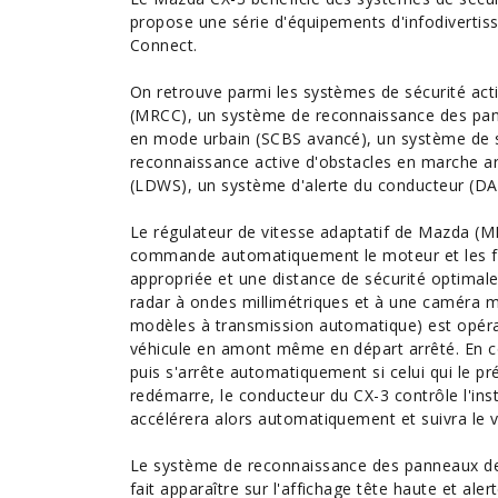
propose une série d'
équipements
d'infodiverti
Connect.
On retrouve parmi les systèmes de sécurité acti
(MRCC), un système de reconnaissance des pannea
en mode urbain (SCBS avancé), un système de s
reconnaissance active d'obstacles en marche ar
(LDWS), un système d'alerte du conducteur (DAA)
Le régulateur de vitesse adaptatif de Mazda (MR
commande automatiquement le moteur et les fre
appropriée et une distance de sécurité optimale
radar à ondes millimétriques et à une caméra mo
modèles à transmission automatique) est opérati
véhicule en amont même en départ arrêté. En co
puis s'arrête automatiquement si celui qui le p
redémarre, le conducteur du CX-3 contrôle l'ins
accélérera alors automatiquement et suivra le v
Le système de reconnaissance des panneaux de si
fait apparaître sur l'affichage tête haute et aler