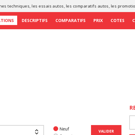
ches techniques
, les
essais autos
, les
comparatifs autos
, les
promoti
ATIONS
DESCRIPTIFS
COMPARATIFS
PRIX
COTES
R
Neuf
VALIDER