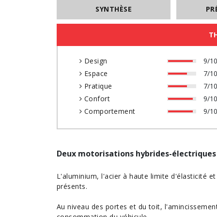
SYNTHÈSE
PR
T
Design
9/1
Espace
7/1
Pratique
7/1
Confort
9/1
Comportement
9/1
Deux motorisations hybrides-électrique
L'aluminium, l'acier à haute limite d'élasticité
présents.
Au niveau des portes et du toit, l'amincissemen
consommation du véhicule
.