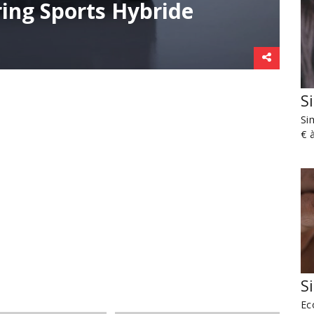
ing Sports Hybride
S
Si
€ 
S
Ec