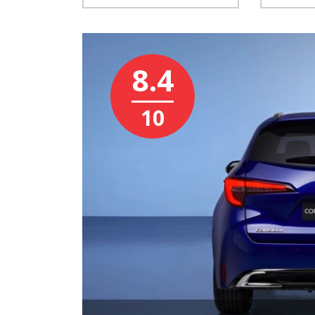
8.4
10