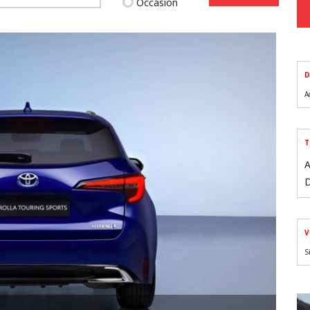
Occasion
D
A
T
A
D
V
S