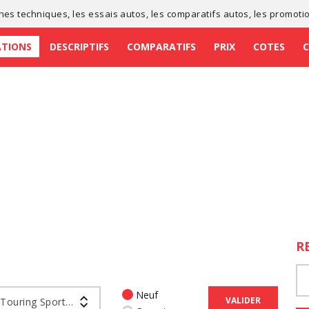
ches techniques
, les
essais autos
, les
comparatifs autos
, les
promoti
ATIONS
DESCRIPTIFS
COMPARATIFS
PRIX
COTES
R
Neuf
VALIDER
Corolla Touring Sports Hybride