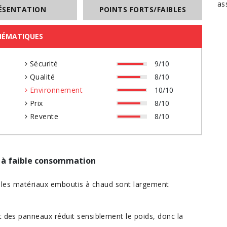
as
ÉSENTATION
POINTS FORTS/FAIBLES
HÉMATIQUES
0
Sécurité
9/10
0
Qualité
8/10
0
Environnement
10/10
0
Prix
8/10
0
Revente
8/10
s à faible consommation
 et les matériaux emboutis à chaud sont largement
t des panneaux réduit sensiblement le poids, donc la