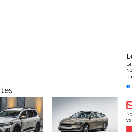
L
Ce
No
cla
ntes
Ne
vo