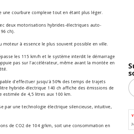
e une courbure complexe tout en étant plus léger.
c deux motorisations hybrides-électriques auto-
196 ch).
u moteur à essence le plus souvent possible en ville.
passe les 115 km/h et le système interdit le démarrage
appuie pas sur l'accélérateur, même avant la montée en
S
été.
s
capable d'effectuer jusqu'à 50% des temps de trajets
litre hybride-électrique 140 ch affiche des émissions de
estimée de 4,5 litres aux 100 km.
e par une technologie électrique silencieuse, intuitive,
V
J
issions de CO2 de 104 g/km, soit une consommation en