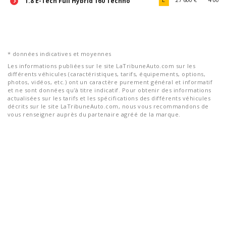
1.8 E-Tech Full Hybrid 160 Techno
* données indicatives et moyennes
Les informations publiées sur le site LaTribuneAuto.com sur les
différents véhicules (caractéristiques, tarifs, équipements, options,
photos, vidéos, etc.) ont un caractère purement général et informatif
et ne sont données qu'à titre indicatif. Pour obtenir des informations
actualisées sur les tarifs et les spécifications des différents véhicules
décrits sur le site LaTribuneAuto.com, nous vous recommandons de
vous renseigner auprès du partenaire agréé de la marque.