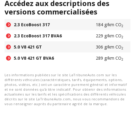
Accédez aux descriptions des
versions commercialisées
2.3 EcoBoost 317
184 g/km CO
2
2.3 EcoBoost 317 BVA6
229 g/km CO
2
5.0 V8 421 GT
306 g/km CO
2
5.0 V8 421 GT BVA6
289 g/km CO
2
Les informations publiées sur le site LaTribuneAuto.com sur les
différents véhicules (caractéristiques, tarifs, équipements, options,
photos, vidéos, etc.) ont un caractère purement général et informatif
et ne sont données qu'à titre indicatif. Pour obtenir des informations
actualisées sur les tarifs et les spécifications des différents véhicules
décrits sur le site LaTribuneAuto.com, nous vous recommandons de
vous renseigner auprès du partenaire agréé de la marque.