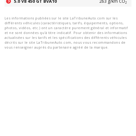
5.0 V8 450 GT BVA10
263 g/km CO
2
Les informations publiées sur le site LaTribuneAuto.com sur les
différents véhicules (caractéristiques, tarifs, équipements, options,
photos, vidéos, etc.) ont un caractère purement général et informatif
et ne sont données qu'à titre indicatif. Pour obtenir des informations
actualisées sur les tarifs et les spécifications des différents véhicules
décrits sur le site LaTribuneAuto.com, nous vous recommandons de
vous renseigner auprès du partenaire agréé de la marque.