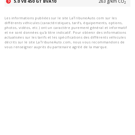
5.0 V8 450 GT BVA10
263 g/km CO
2
Les informations publiées sur le site LaTribuneAuto.com sur les
différents véhicules (caractéristiques, tarifs, équipements, options,
photos, vidéos, etc.) ont un caractère purement général et informatif
et ne sont données qu'à titre indicatif. Pour obtenir des informations
actualisées sur les tarifs et les spécifications des différents véhicules
décrits sur le site LaTribuneAuto.com, nous vous recommandons de
vous renseigner auprès du partenaire agréé de la marque.