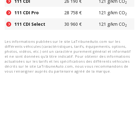
111 CDI
26 190 €
121 g/km CO
2
111 CDI Pro
28 758 €
121 g/km CO
2
111 CDI Select
30 960 €
121 g/km CO
2
Les informations publiées sur le site LaTribuneAuto.com sur les
différents véhicules (caractéristiques, tarifs, équipements, options,
photos, vidéos, etc.) ont un caractère purement général et informatif
et ne sont données qu'à titre indicatif. Pour obtenir des informations
actualisées sur les tarifs et les spécifications des différents véhicules
décrits sur le site LaTribuneAuto.com, nous vous recommandons de
vous renseigner auprès du partenaire agréé de la marque.