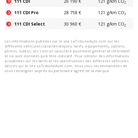
111 CDI
26 190 €
121 g/km CO
2
111 CDI Pro
28 758 €
121 g/km CO
2
111 CDI Select
30 960 €
121 g/km CO
2
Les informations publiées sur le site LaTribuneAuto.com sur les
différents véhicules (caractéristiques, tarifs, équipements, options,
photos, vidéos, etc.) ont un caractère purement général et informatif
et ne sont données qu'à titre indicatif. Pour obtenir des informations
actualisées sur les tarifs et les spécifications des différents véhicules
décrits sur le site LaTribuneAuto.com, nous vous recommandons de
vous renseigner auprès du partenaire agréé de la marque.