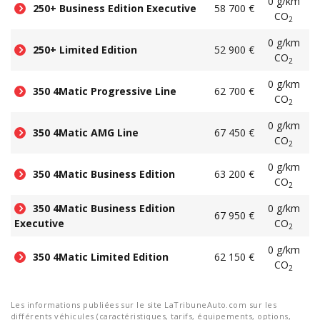
0 g/km
250+ Business Edition Executive
58 700 €
CO
2
0 g/km
250+ Limited Edition
52 900 €
CO
2
0 g/km
350 4Matic Progressive Line
62 700 €
CO
2
0 g/km
350 4Matic AMG Line
67 450 €
CO
2
0 g/km
350 4Matic Business Edition
63 200 €
CO
2
350 4Matic Business Edition
0 g/km
67 950 €
Executive
CO
2
0 g/km
350 4Matic Limited Edition
62 150 €
CO
2
Les informations publiées sur le site LaTribuneAuto.com sur les
différents véhicules (caractéristiques, tarifs, équipements, options,