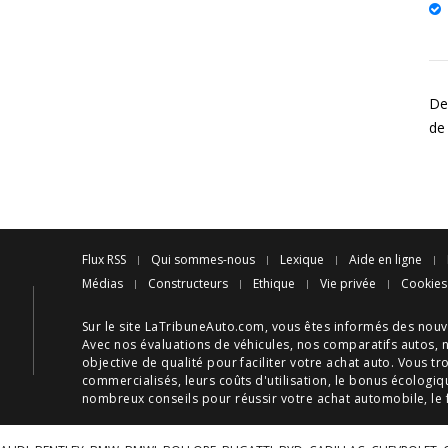
De
de 
Flux RSS
Qui sommes-nous
Lexique
Aide en ligne
Médias
Constructeurs
Ethique
Vie privée
Cookies
Sur le site LaTribuneAuto.com, vous êtes informés des
nouv
Avec nos
évaluations de véhicules
, nos
comparatifs autos
, 
objective de qualité pour faciliter votre
achat auto
. Vous tr
commercialisés, leurs
coûts d'utilisation
, le
bonus écologiq
nombreux
conseils
pour réussir votre
achat automobile
, le