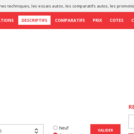
ches techniques
, les
essais autos
, les
comparatifs autos
, les
promoti
ATIONS
DESCRIPTIFS
COMPARATIFS
PRIX
COTES
R
Neuf
VALIDER
B