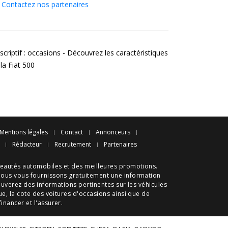
Contactez nos partenaires
scriptif : occasions - Découvrez les caractéristiques
la Fiat 500
Mentions légales
Contact
Annonceurs
Rédacteur
Recrutement
Partenaires
eautés automobiles
et des meilleures
promotions
.
nous vous fournissons gratuitement une information
ouverez des informations pertinentes sur les véhicules
ue
, la cote des
voitures d'occasions
ainsi que de
 financer et l'assurer.