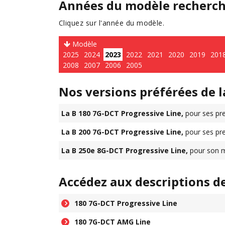
Années du modèle recherc
Cliquez sur l'année du modèle.
Modèle
2025
2024
2023
2022
2021
2020
2019
201
2008
2007
2006
2005
Nos versions préférées de l
La B 180 7G-DCT Progressive Line,
pour ses pre
La B 200 7G-DCT Progressive Line,
pour ses pre
La B 250e 8G-DCT Progressive Line,
pour son m
Accédez aux descriptions d
180 7G-DCT Progressive Line
180 7G-DCT AMG Line