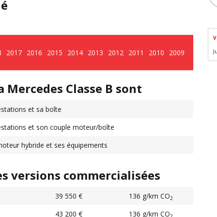
hé
V
8
2017
2016
2015
2014
2013
2012
2011
2010
2009
J
a Mercedes Classe B sont
stations et sa boîte
stations et son couple moteur/boîte
oteur hybride et ses équipements
es versions commercialisées
39 550 €
136 g/km CO
2
43 200 €
136 g/km CO
2