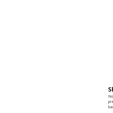
S
No
pr
ba