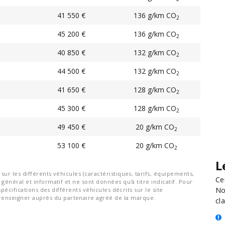
41 550 €
136 g/km CO
2
45 200 €
136 g/km CO
2
40 850 €
132 g/km CO
2
44 500 €
132 g/km CO
2
41 650 €
128 g/km CO
2
45 300 €
128 g/km CO
2
49 450 €
20 g/km CO
2
53 100 €
20 g/km CO
2
L
ur les différents véhicules (caractéristiques, tarifs, équipements,
Ce
général et informatif et ne sont données qu'à titre indicatif. Pour
No
spécifications des différents véhicules décrits sur le site
nseigner auprès du partenaire agréé de la marque.
cla