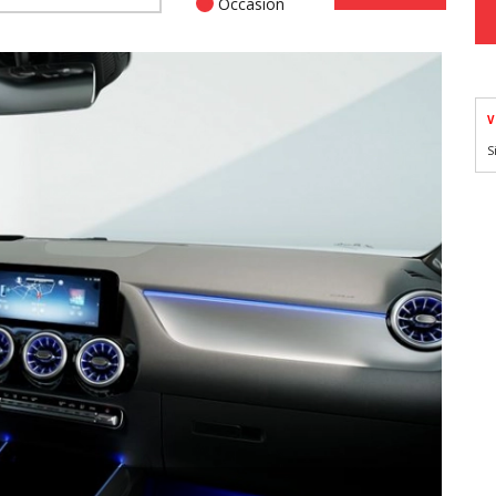
Occasion
V
S