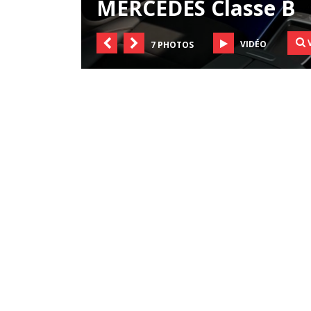
MERCEDES Classe B
V
VIDÉO
7 PHOTOS