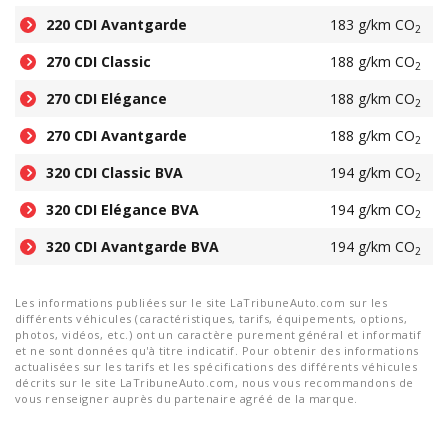
220 CDI Avantgarde
183 g/km CO
2
270 CDI Classic
188 g/km CO
2
270 CDI Elégance
188 g/km CO
2
270 CDI Avantgarde
188 g/km CO
2
320 CDI Classic BVA
194 g/km CO
2
320 CDI Elégance BVA
194 g/km CO
2
320 CDI Avantgarde BVA
194 g/km CO
2
Les informations publiées sur le site LaTribuneAuto.com sur les
différents véhicules (caractéristiques, tarifs, équipements, options,
photos, vidéos, etc.) ont un caractère purement général et informatif
et ne sont données qu'à titre indicatif. Pour obtenir des informations
actualisées sur les tarifs et les spécifications des différents véhicules
décrits sur le site LaTribuneAuto.com, nous vous recommandons de
vous renseigner auprès du partenaire agréé de la marque.