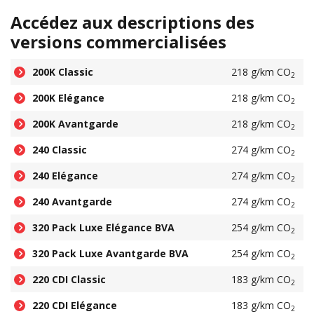
Accédez aux descriptions des
versions commercialisées
200K Classic
218 g/km CO
2
200K Elégance
218 g/km CO
2
200K Avantgarde
218 g/km CO
2
240 Classic
274 g/km CO
2
240 Elégance
274 g/km CO
2
240 Avantgarde
274 g/km CO
2
320 Pack Luxe Elégance BVA
254 g/km CO
2
320 Pack Luxe Avantgarde BVA
254 g/km CO
2
220 CDI Classic
183 g/km CO
2
220 CDI Elégance
183 g/km CO
2