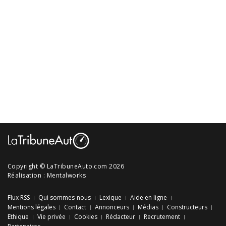
Copyright © LaTribuneAuto.com 2026
Réalisation :
Mentalworks
Flux RSS
Qui sommes-nous
Lexique
Aide en ligne
Mentions légales
Contact
Annonceurs
Médias
Constructeurs
Ethique
Vie privée
Cookies
Rédacteur
Recrutement