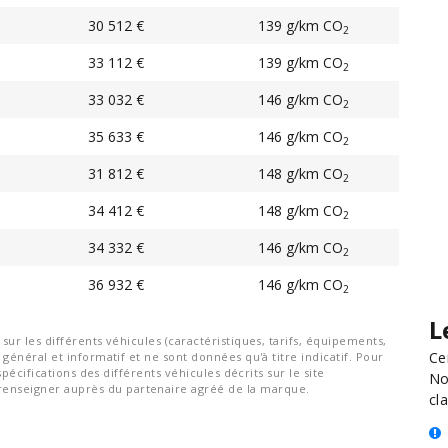
30 512 €
139 g/km CO
2
33 112 €
139 g/km CO
2
33 032 €
146 g/km CO
2
35 633 €
146 g/km CO
2
31 812 €
148 g/km CO
2
34 412 €
148 g/km CO
2
34 332 €
146 g/km CO
2
36 932 €
146 g/km CO
2
L
ur les différents véhicules (caractéristiques, tarifs, équipements,
Ce
général et informatif et ne sont données qu'à titre indicatif. Pour
spécifications des différents véhicules décrits sur le site
No
nseigner auprès du partenaire agréé de la marque.
cla