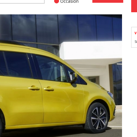
Occasion
V
S