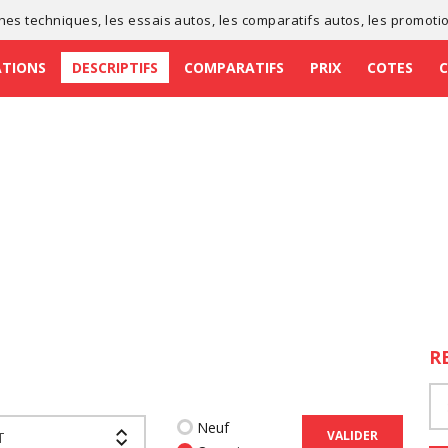
ches techniques
, les
essais autos
, les
comparatifs autos
, les
promoti
ATIONS
DESCRIPTIFS
COMPARATIFS
PRIX
COTES
R
Neuf
VALIDER
T