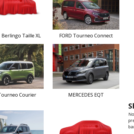
Berlingo Taille XL
FORD Tourneo Connect
ourneo Courier
MERCEDES EQT
S
No
pr
ba