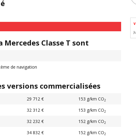
hé
V
J
a Mercedes Classe T sont
tème de navigation
es versions commercialisées
29 712 €
153 g/km CO
2
32 312 €
153 g/km CO
2
32 232 €
152 g/km CO
2
34 832 €
152 g/km CO
2