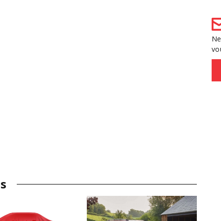
Ne
vo
es