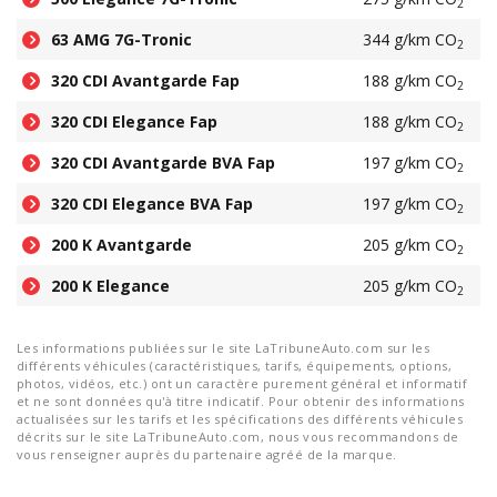
2
63 AMG 7G-Tronic
344 g/km CO
2
320 CDI Avantgarde Fap
188 g/km CO
2
320 CDI Elegance Fap
188 g/km CO
2
320 CDI Avantgarde BVA Fap
197 g/km CO
2
320 CDI Elegance BVA Fap
197 g/km CO
2
200 K Avantgarde
205 g/km CO
2
200 K Elegance
205 g/km CO
2
Les informations publiées sur le site LaTribuneAuto.com sur les
différents véhicules (caractéristiques, tarifs, équipements, options,
photos, vidéos, etc.) ont un caractère purement général et informatif
et ne sont données qu'à titre indicatif. Pour obtenir des informations
actualisées sur les tarifs et les spécifications des différents véhicules
décrits sur le site LaTribuneAuto.com, nous vous recommandons de
vous renseigner auprès du partenaire agréé de la marque.