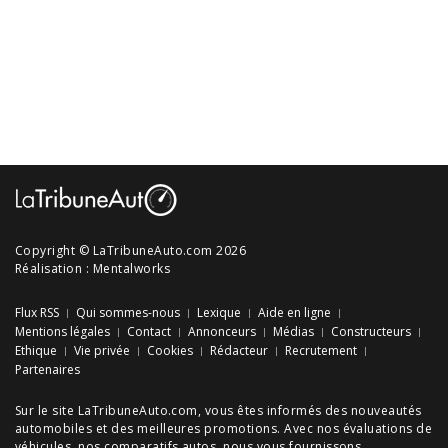
Copyright © LaTribuneAuto.com 2026
Réalisation :
Mentalworks
Flux RSS
Qui sommes-nous
Lexique
Aide en ligne
Mentions légales
Contact
Annonceurs
Médias
Constructeurs
Ethique
Vie privée
Cookies
Rédacteur
Recrutement
Partenaires
Sur le site LaTribuneAuto.com, vous êtes informés des
nouveautés
automobiles
et des meilleures
promotions
. Avec nos
évaluations de
véhicules
, nos
comparatifs autos
, nous vous fournissons