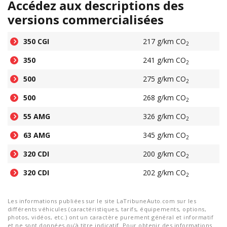
Accédez aux descriptions des
versions commercialisées
350 CGI
217 g/km CO
2
350
241 g/km CO
2
500
275 g/km CO
2
500
268 g/km CO
2
55 AMG
326 g/km CO
2
63 AMG
345 g/km CO
2
320 CDI
200 g/km CO
2
320 CDI
202 g/km CO
2
Les informations publiées sur le site LaTribuneAuto.com sur les
différents véhicules (caractéristiques, tarifs, équipements, options,
photos, vidéos, etc.) ont un caractère purement général et informatif
et ne sont données qu'à titre indicatif. Pour obtenir des informations