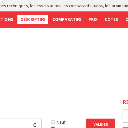
ches techniques
, les
essais autos
, les
comparatifs autos
, les
promoti
ATIONS
DESCRIPTIFS
COMPARATIFS
PRIX
COTES
R
Neuf
VALIDER