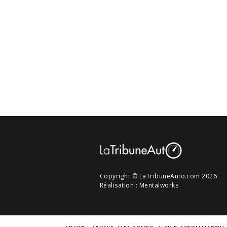
Copyright © LaTribuneAuto.com 2026
Réalisation :
Mentalworks