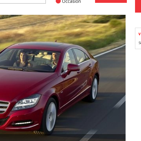
Occasion
V
S