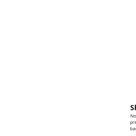
S
No
pr
ba