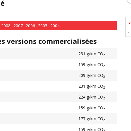
hé
V
2008
2007
2006
2005
2004
J
es versions commercialisées
231 g/km CO
2
159 g/km CO
2
209 g/km CO
2
231 g/km CO
2
224 g/km CO
2
159 g/km CO
2
177 g/km CO
2
159 g/km CO
2