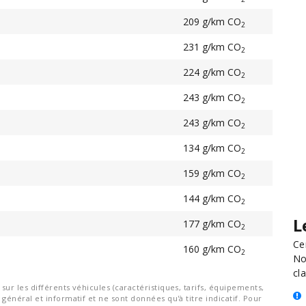
209 g/km CO
2
231 g/km CO
2
224 g/km CO
2
243 g/km CO
2
243 g/km CO
2
134 g/km CO
2
159 g/km CO
2
144 g/km CO
2
L
177 g/km CO
2
Ce
160 g/km CO
2
No
cla
ur les différents véhicules (caractéristiques, tarifs, équipements,
général et informatif et ne sont données qu'à titre indicatif. Pour