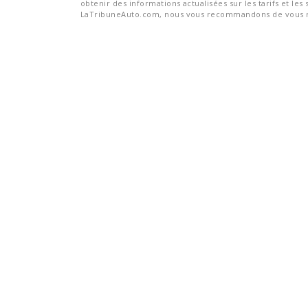
obtenir des informations actualisées sur les tarifs et les 
LaTribuneAuto.com, nous vous recommandons de vous re