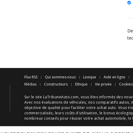
Des
te
Flux RSS
Qui sommes-nous
Lexique
Aide en ligne
Médias
Constructeurs
Ethique
Vie privée
Cookies
Sur le site LaTribuneAuto.com, vous êtes informés des
nouv
Avec nos
évaluations de véhicules
, nos
comparatifs autos
, 
objective de qualité pour faciliter votre
achat auto
. Vous tr
commercialisés, leurs
coûts d'utilisation
, le
bonus écologiq
nombreux
conseils
pour réussir votre
achat automobile
, le