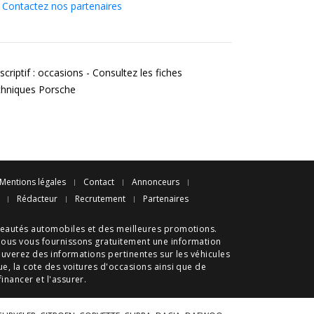
Contactez nos partenaires
criptif : occasions - Consultez les fiches
chniques Porsche
Mentions légales
Contact
Annonceurs
Rédacteur
Recrutement
Partenaires
eautés automobiles
et des meilleures
promotions
.
nous vous fournissons gratuitement une information
ouverez des informations pertinentes sur les véhicules
ue
, la cote des
voitures d'occasions
ainsi que de
 financer et l'assurer.