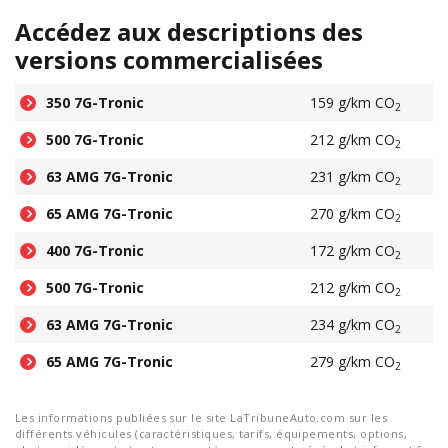
Accédez aux descriptions des
versions commercialisées
350 7G-Tronic
159 g/km CO
2
500 7G-Tronic
212 g/km CO
2
63 AMG 7G-Tronic
231 g/km CO
2
65 AMG 7G-Tronic
270 g/km CO
2
400 7G-Tronic
172 g/km CO
2
500 7G-Tronic
212 g/km CO
2
63 AMG 7G-Tronic
234 g/km CO
2
65 AMG 7G-Tronic
279 g/km CO
2
Les informations publiées sur le site LaTribuneAuto.com sur les
différents véhicules (caractéristiques, tarifs, équipements, options,