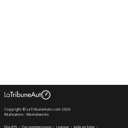
Copyright © LaTribuneAuto.com 2026
Réalisation :
Mentalworks
Flux RSS
Qui sommes-nous
Lexique
Aide en ligne