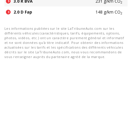
3.0 R BVA
231 g/km CO
2
2.0 D Fap
148 g/km CO
2
Les informations publiées sur le site LaTribuneAuto.com sur les
différents véhicules (caractéristiques, tarifs, équipements, options,
photos, vidéos, etc.) ont un caractère purement général et informatif
et ne sont données qu'à titre indicatif. Pour obtenir des informations
actualisées sur les tarifs et les spécifications des différents véhicules
décrits sur le site LaTribuneAuto.com, nous vous recommandons de
vous renseigner auprès du partenaire agréé de la marque.