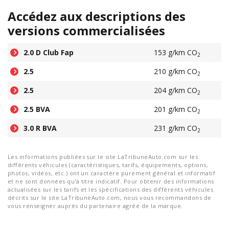
Accédez aux descriptions des
versions commercialisées
2.0 D Club Fap
153 g/km CO
2
2.5
210 g/km CO
2
2.5
204 g/km CO
2
2.5 BVA
201 g/km CO
2
3.0 R BVA
231 g/km CO
2
Les informations publiées sur le site LaTribuneAuto.com sur les
différents véhicules (caractéristiques, tarifs, équipements, options,
photos, vidéos, etc.) ont un caractère purement général et informatif
et ne sont données qu'à titre indicatif. Pour obtenir des informations
actualisées sur les tarifs et les spécifications des différents véhicules
décrits sur le site LaTribuneAuto.com, nous vous recommandons de
vous renseigner auprès du partenaire agréé de la marque.