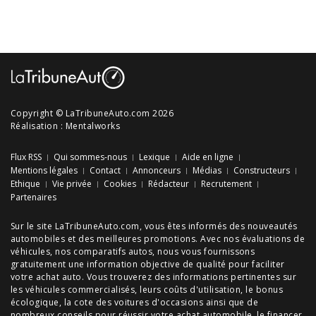
Copyright © LaTribuneAuto.com 2026
Réalisation :
Mentalworks
Flux RSS
Qui sommes-nous
Lexique
Aide en ligne
Mentions légales
Contact
Annonceurs
Médias
Constructeurs
Ethique
Vie privée
Cookies
Rédacteur
Recrutement
Partenaires
Sur le site LaTribuneAuto.com, vous êtes informés des
nouveautés
automobiles
et des meilleures
promotions
. Avec nos
évaluations de
véhicules
, nos
comparatifs autos
, nous vous fournissons
gratuitement une information objective de qualité pour faciliter
votre
achat auto
. Vous trouverez des informations pertinentes sur
les véhicules commercialisés, leurs
coûts d'utilisation
, le
bonus
écologique
, la cote des
voitures d'occasions
ainsi que de
nombreux
conseils
pour réussir votre
achat automobile
, le financer