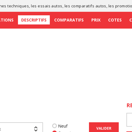
ches techniques
, les
essais autos
, les
comparatifs autos
, les
promoti
ATIONS
DESCRIPTIFS
COMPARATIFS
PRIX
COTES
R
Neuf
VALIDER
k