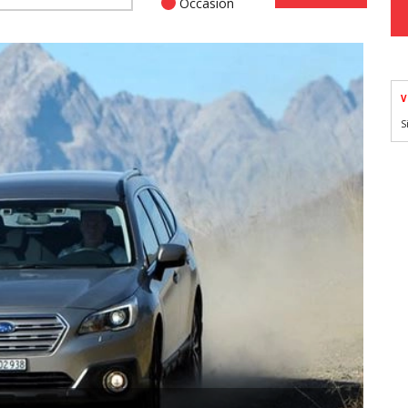
Occasion
V
S