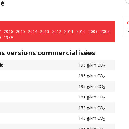
hé
V
7
2016
2015
2014
2013
2012
2011
2010
2009
2008
J
0
1999
es versions commercialisées
ic
193 g/km CO
2
193 g/km CO
2
193 g/km CO
2
161 g/km CO
2
159 g/km CO
2
145 g/km CO
2
161 g/km CO