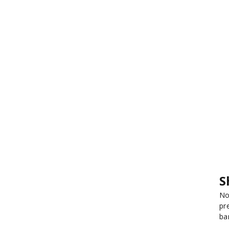
S
No
pr
ba