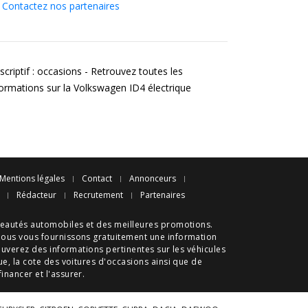
Contactez nos partenaires
criptif : occasions - Retrouvez toutes les
formations sur la Volkswagen ID4 électrique
Mentions légales
Contact
Annonceurs
Rédacteur
Recrutement
Partenaires
eautés automobiles
et des meilleures
promotions
.
nous vous fournissons gratuitement une information
ouverez des informations pertinentes sur les véhicules
ue
, la cote des
voitures d'occasions
ainsi que de
 financer et l'assurer.