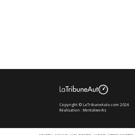
Copyright © LaTribuneAuto.com 2026
Réalisation :
Mentalworks