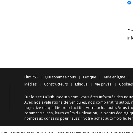
Des
in
Flux RSS
Qui sommes-nous
Lexique
Aide en ligne
Médias
Constructeurs
Ethique
Vie privée
Cookies
Sur le site LaTribuneAuto.com, vous êtes informés des
nouv
Avec nos
évaluations de véhicules
, nos
comparatifs autos
, 
objective de qualité pour faciliter votre
achat auto
. Vous tr
commercialisés, leurs
coûts d'utilisation
, le
bonus écologiq
nombreux
conseils
pour réussir votre
achat automobile
, le