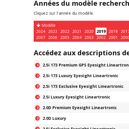
Années du modèle recherc
Cliquez sur l'année du modèle.
Modèle
2024
2023
2022
2021
2020
2019
2018
201
2007
2006
2005
2004
2003
2002
2001
200
Accédez aux descriptions d
2.5i 173 Premium GPS Eyesight Lineartron
2.5i 173 Luxury Eyesight Lineartronic
2.5i 173 Exclusive Eyesight Lineartronic
2.5i Luxury Eyesight Lineartronic
2.0D Premium Eyesight Lineartronic
2.0D Luxury
2.5i Exclusive Eyesight Lineartronic