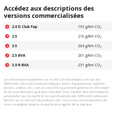
Accédez aux descriptions des
versions commercialisées
2.0 D Club Fap
153 g/km CO
2
2.5
210 g/km CO
2
2.5
204 g/km CO
2
2.5 BVA
201 g/km CO
2
3.0 R BVA
231 g/km CO
2
Les informations publiées sur le site LaTribuneAuto.com sur les
différents véhicules (caractéristiques, tarifs, équipements, options,
photos, vidéos, etc.) ont un caractère purement général et informatif
et ne sont données qu'à titre indicatif. Pour obtenir des informations
actualisées sur les tarifs et les spécifications des différents véhicules
décrits sur le site LaTribuneAuto.com, nous vous recommandons de
vous renseigner auprès du partenaire agréé de la marque.