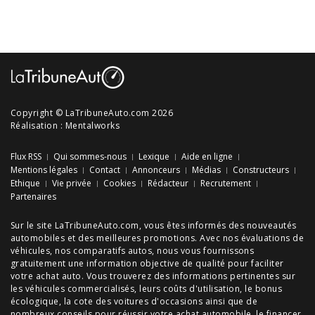
Copyright © LaTribuneAuto.com 2026
Réalisation :
Mentalworks
Flux RSS
Qui sommes-nous
Lexique
Aide en ligne
Mentions légales
Contact
Annonceurs
Médias
Constructeurs
Ethique
Vie privée
Cookies
Rédacteur
Recrutement
Partenaires
Sur le site LaTribuneAuto.com, vous êtes informés des
nouveautés
automobiles
et des meilleures
promotions
. Avec nos
évaluations de
véhicules
, nos
comparatifs autos
, nous vous fournissons
gratuitement une information objective de qualité pour faciliter
votre
achat auto
. Vous trouverez des informations pertinentes sur
les véhicules commercialisés, leurs
coûts d'utilisation
, le
bonus
écologique
, la cote des
voitures d'occasions
ainsi que de
nombreux
conseils
pour réussir votre
achat automobile
, le financer