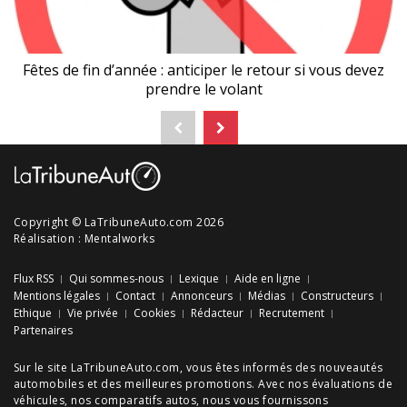
Fêtes de fin d’année : anticiper le retour si vous devez
prendre le volant
Copyright © LaTribuneAuto.com 2026
Réalisation :
Mentalworks
Flux RSS
Qui sommes-nous
Lexique
Aide en ligne
Mentions légales
Contact
Annonceurs
Médias
Constructeurs
Ethique
Vie privée
Cookies
Rédacteur
Recrutement
Partenaires
Sur le site LaTribuneAuto.com, vous êtes informés des
nouveautés
automobiles
et des meilleures
promotions
. Avec nos
évaluations de
véhicules
, nos
comparatifs autos
, nous vous fournissons