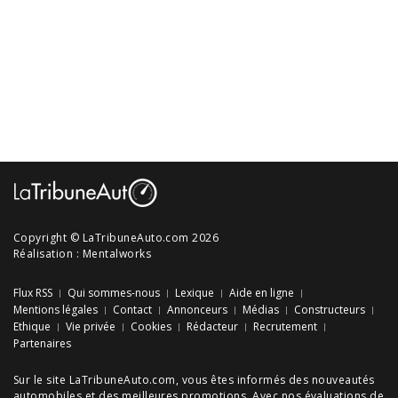
Copyright © LaTribuneAuto.com 2026
Réalisation :
Mentalworks
Flux RSS
Qui sommes-nous
Lexique
Aide en ligne
Mentions légales
Contact
Annonceurs
Médias
Constructeurs
Ethique
Vie privée
Cookies
Rédacteur
Recrutement
Partenaires
Sur le site LaTribuneAuto.com, vous êtes informés des
nouveautés
automobiles
et des meilleures
promotions
. Avec nos
évaluations de