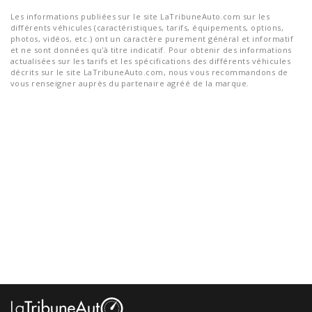
Les informations publiées sur le site LaTribuneAuto.com sur les
différents véhicules (caractéristiques, tarifs, équipements, options,
photos, vidéos, etc.) ont un caractère purement général et informatif
et ne sont données qu'à titre indicatif. Pour obtenir des informations
actualisées sur les tarifs et les spécifications des différents véhicules
décrits sur le site LaTribuneAuto.com, nous vous recommandons de
vous renseigner auprès du partenaire agréé de la marque.