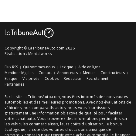
Copyright © LaTribuneAuto.com 2026
Réalisation :
Mentalworks
Flux RSS
Qui sommes-nous
Lexique
Aide en ligne
Mentions légales
Contact
Annonceurs
Médias
Constructeurs
Ethique
Vie privée
Cookies
Rédacteur
Recrutement
Partenaires
Sur le site LaTribuneAuto.com, vous êtes informés des
nouveautés
automobiles
et des meilleures
promotions
. Avec nos
évaluations de
véhicules
, nos
comparatifs autos
, nous vous fournissons
gratuitement une information objective de qualité pour faciliter
votre
achat auto
. Vous trouverez des informations pertinentes sur
les véhicules commercialisés, leurs
coûts d'utilisation
, le
bonus
écologique
, la cote des
voitures d'occasions
ainsi que de
nombreux
conseils
pour réussir votre
achat automobile
, le financer