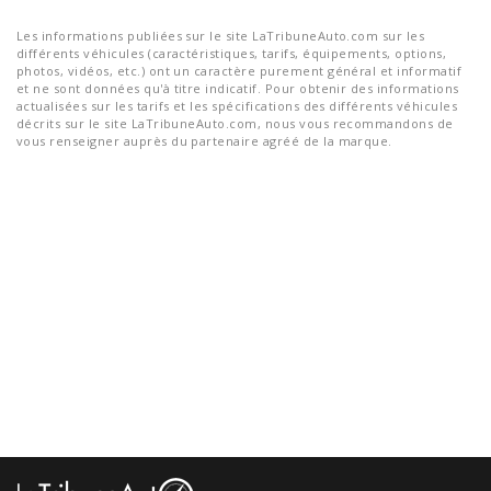
Les informations publiées sur le site LaTribuneAuto.com sur les
différents véhicules (caractéristiques, tarifs, équipements, options,
photos, vidéos, etc.) ont un caractère purement général et informatif
et ne sont données qu'à titre indicatif. Pour obtenir des informations
actualisées sur les tarifs et les spécifications des différents véhicules
décrits sur le site LaTribuneAuto.com, nous vous recommandons de
vous renseigner auprès du partenaire agréé de la marque.