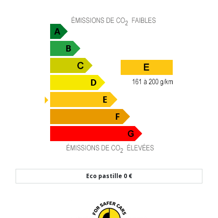
Eco pastille
0 €