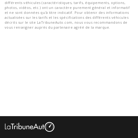
différents véhicules (caractéristiques, tarifs, équipements, options,
photos, vidéos, etc.) ont un caractère purement général et informatif
et ne sont données qu'à titre indicatif. Pour obtenir des informations
actualisées sur les tarifs et les spécifications des différents véhicules
décrits sur le site LaTribuneAuto.com, nous vous recommandons de
vous renseigner auprès du partenaire agréé de la marque.