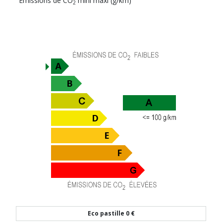
Emissions de CO
mini maxi (g/km)
2
Eco pastille
0 €