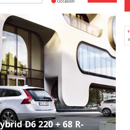
Occasion
V
S
brid D6 220 + 68 R-