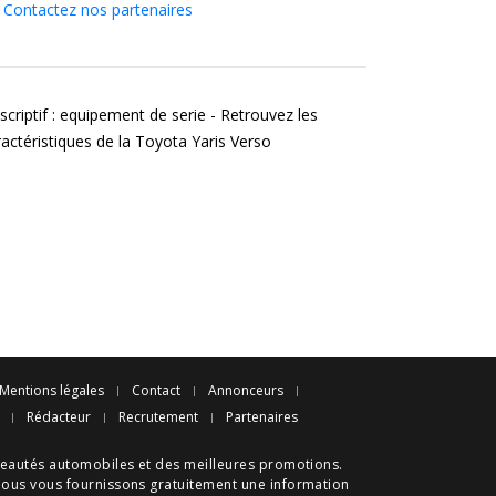
Contactez nos partenaires
scriptif : equipement de serie - Retrouvez les
ractéristiques de la Toyota Yaris Verso
Mentions légales
Contact
Annonceurs
Rédacteur
Recrutement
Partenaires
eautés automobiles
et des meilleures
promotions
.
nous vous fournissons gratuitement une information