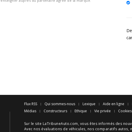
nseigner auprès du partenaire agréé de la marque.
De
ca
Flux RSS
Qui sommes-nous
Lexique
Aide en ligne
Médias
Constructeurs
Ethique
Vie privée
Cookies
Sur le site LaTribuneAuto.com, vous êtes informés des
nouv
Avec nos
évaluations de véhicules
, nos
comparatifs autos
, 