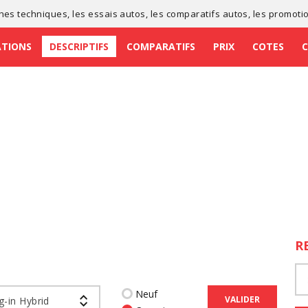
ches techniques
, les
essais autos
, les
comparatifs autos
, les
promoti
ATIONS
DESCRIPTIFS
COMPARATIFS
PRIX
COTES
R
Neuf
VALIDER
g-in Hybrid