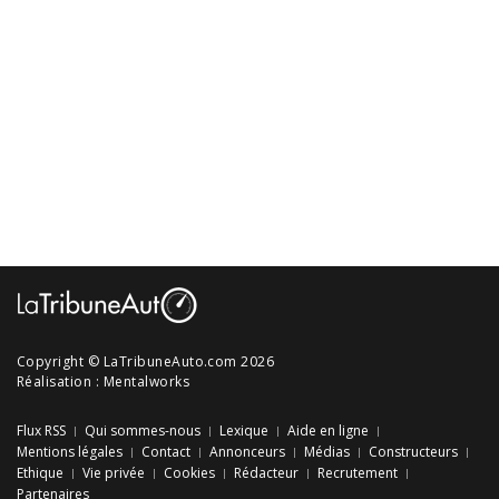
Copyright © LaTribuneAuto.com 2026
Réalisation :
Mentalworks
Flux RSS
Qui sommes-nous
Lexique
Aide en ligne
Mentions légales
Contact
Annonceurs
Médias
Constructeurs
Ethique
Vie privée
Cookies
Rédacteur
Recrutement
Partenaires