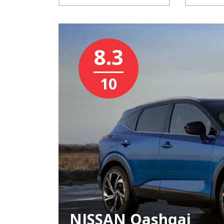
8.3
10
NISSAN Qashqai