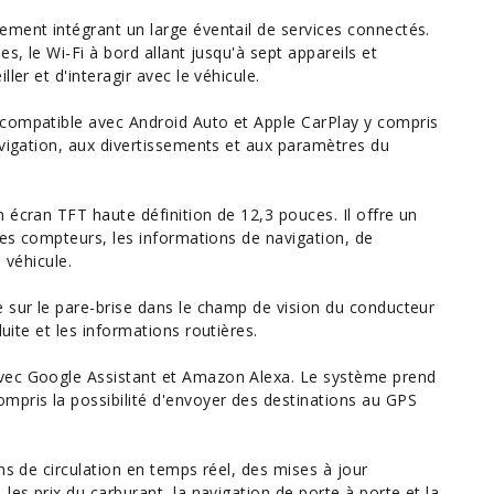
ement intégrant un large éventail de services connectés.
s, le Wi-Fi à bord allant jusqu'à sept appareils et
ler et d'interagir avec le véhicule.
 compatible avec Android
Auto
et Apple CarPlay y compris
avigation, aux divertissements et aux paramètres du
 écran TFT haute définition de 12,3 pouces. Il offre un
 les compteurs, les informations de navigation, de
 véhicule.
e sur le pare-brise dans le champ de
vision
du conducteur
duite
et les informations
routières
.
vec Google Assistant et Amazon Alexa. Le système prend
mpris la possibilité d'envoyer des destinations au GPS
ns de circulation en temps réel, des mises à jour
, les
prix
du carburant, la navigation de porte à porte et la