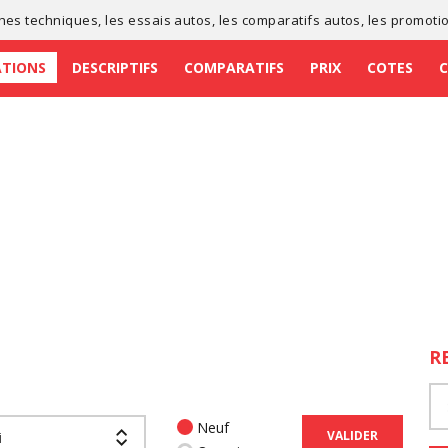
ches techniques
, les
essais autos
, les
comparatifs autos
, les
promoti
ATIONS
DESCRIPTIFS
COMPARATIFS
PRIX
COTES
R
Neuf
VALIDER
i