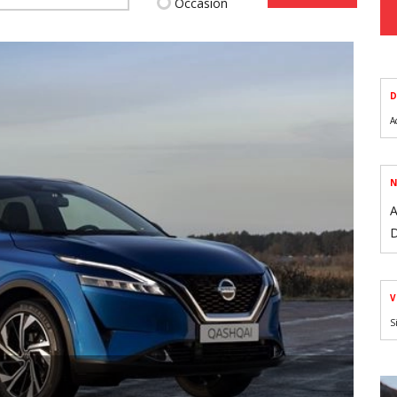
Occasion
D
A
N
A
D
V
S