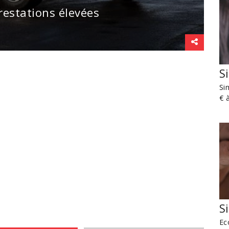
estations élevées
S
Si
€ 
S
Ec