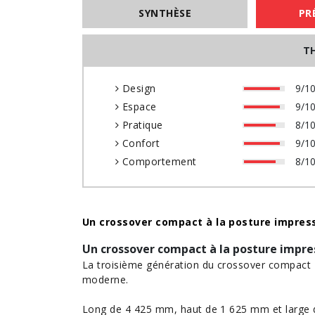
SYNTHÈSE
PR
T
Design
9/1
Espace
9/1
Pratique
8/1
Confort
9/1
Comportement
8/1
Un crossover compact à la posture impres
Un crossover compact à la posture impr
La troisième génération du crossover compact 
moderne.
Long de 4 425 mm, haut de 1 625 mm et large 