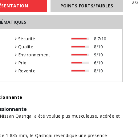
as
ÉSENTATION
POINTS FORTS/FAIBLES
HÉMATIQUES
0
Sécurité
8.7/10
0
Qualité
8/10
0
Environnement
9/10
0
Prix
6/10
0
Revente
8/10
sionnante
essionnante
Nissan Qashqai a été voulue plus musculeuse, acérée et
de 1 835 mm, le Qashqai revendique une présence