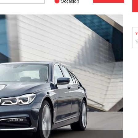
Occasion
V
S