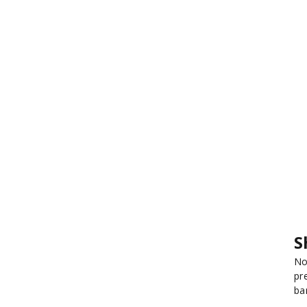
S
No
pr
ba