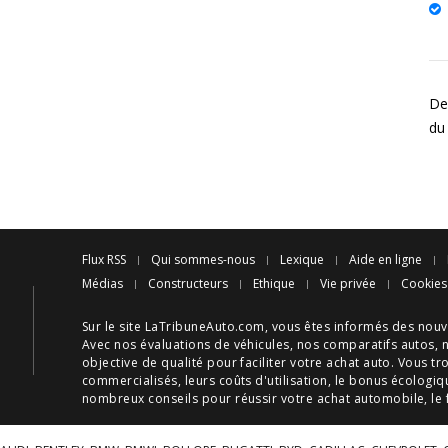
De
du
Flux RSS
Qui sommes-nous
Lexique
Aide en ligne
Médias
Constructeurs
Ethique
Vie privée
Cookies
Sur le site LaTribuneAuto.com, vous êtes informés des
nouv
Avec nos
évaluations de véhicules
, nos
comparatifs autos
, 
objective de qualité pour faciliter votre
achat auto
. Vous tr
commercialisés, leurs
coûts d'utilisation
, le
bonus écologiq
nombreux
conseils
pour réussir votre
achat automobile
, le