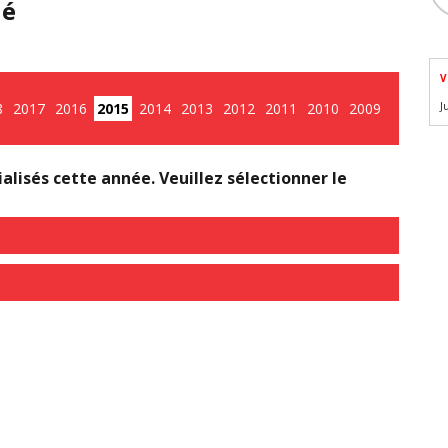
hé
V
8
2017
2016
2015
2014
2013
2012
2011
2010
2009
J
1
lisés cette année. Veuillez sélectionner le