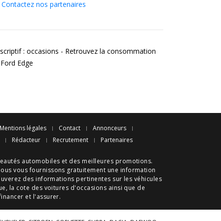
Contactez nos partenaires
scriptif : occasions - Retrouvez la consommation
 Ford Edge
Mentions légales
Contact
Annonceurs
Rédacteur
Recrutement
Partenaires
eautés automobiles
et des meilleures
promotions
.
nous vous fournissons gratuitement une information
ouverez des informations pertinentes sur les véhicules
ue
, la cote des
voitures d'occasions
ainsi que de
 financer et l'assurer.