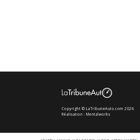
Copyright © LaTribuneAuto.com 2026
Réalisation :
Mentalworks