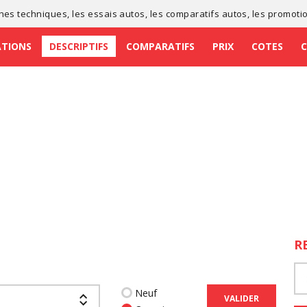
ches techniques
, les
essais autos
, les
comparatifs autos
, les
promoti
ATIONS
DESCRIPTIFS
COMPARATIFS
PRIX
COTES
R
Neuf
VALIDER