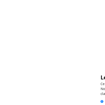
L
Ce
No
cla