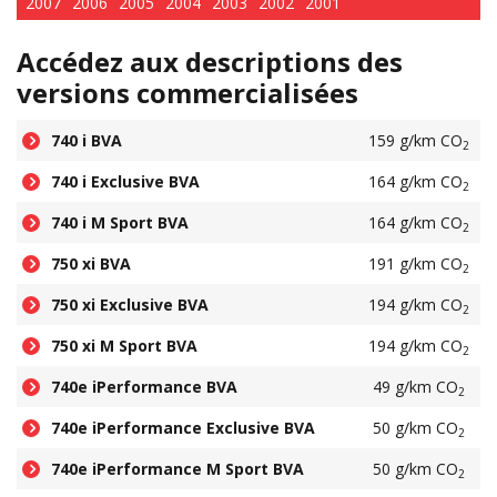
2007
2006
2005
2004
2003
2002
2001
Accédez aux descriptions des
versions commercialisées
740 i BVA
159 g/km CO
2
740 i Exclusive BVA
164 g/km CO
2
740 i M Sport BVA
164 g/km CO
2
750 xi BVA
191 g/km CO
2
750 xi Exclusive BVA
194 g/km CO
2
750 xi M Sport BVA
194 g/km CO
2
740e iPerformance BVA
49 g/km CO
2
740e iPerformance Exclusive BVA
50 g/km CO
2
740e iPerformance M Sport BVA
50 g/km CO
2