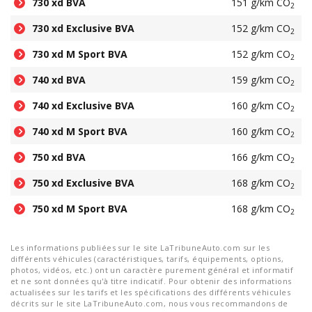
730 xd BVA
151 g/km CO
2
730 xd Exclusive BVA
152 g/km CO
2
730 xd M Sport BVA
152 g/km CO
2
740 xd BVA
159 g/km CO
2
740 xd Exclusive BVA
160 g/km CO
2
740 xd M Sport BVA
160 g/km CO
2
750 xd BVA
166 g/km CO
2
750 xd Exclusive BVA
168 g/km CO
2
750 xd M Sport BVA
168 g/km CO
2
Les informations publiées sur le site LaTribuneAuto.com sur les
différents véhicules (caractéristiques, tarifs, équipements, options,
photos, vidéos, etc.) ont un caractère purement général et informatif
et ne sont données qu'à titre indicatif. Pour obtenir des informations
actualisées sur les tarifs et les spécifications des différents véhicules
décrits sur le site LaTribuneAuto.com, nous vous recommandons de