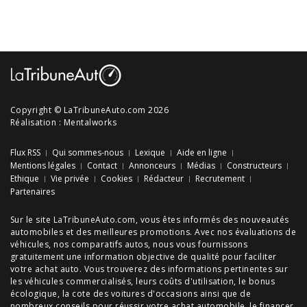
Copyright © LaTribuneAuto.com 2026
Réalisation :
Mentalworks
Flux RSS
Qui sommes-nous
Lexique
Aide en ligne
Mentions légales
Contact
Annonceurs
Médias
Constructeurs
Ethique
Vie privée
Cookies
Rédacteur
Recrutement
Partenaires
Sur le site LaTribuneAuto.com, vous êtes informés des
nouveautés
automobiles
et des meilleures
promotions
. Avec nos
évaluations de
véhicules
, nos
comparatifs autos
, nous vous fournissons
gratuitement une information objective de qualité pour faciliter
votre
achat auto
. Vous trouverez des informations pertinentes sur
les véhicules commercialisés, leurs
coûts d'utilisation
, le
bonus
écologique
, la cote des
voitures d'occasions
ainsi que de
nombreux
conseils
pour réussir votre
achat automobile
, le financer