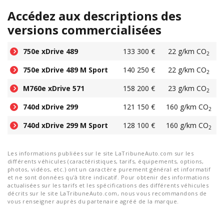
Accédez aux descriptions des
versions commercialisées
750e xDrive 489
133 300 €
22 g/km CO
2
750e xDrive 489 M Sport
140 250 €
22 g/km CO
2
M760e xDrive 571
158 200 €
23 g/km CO
2
740d xDrive 299
121 150 €
160 g/km CO
2
740d xDrive 299 M Sport
128 100 €
160 g/km CO
2
Les informations publiées sur le site LaTribuneAuto.com sur les
différents véhicules (caractéristiques, tarifs, équipements, options,
photos, vidéos, etc.) ont un caractère purement général et informatif
et ne sont données qu'à titre indicatif. Pour obtenir des informations
actualisées sur les tarifs et les spécifications des différents véhicules
décrits sur le site LaTribuneAuto.com, nous vous recommandons de
vous renseigner auprès du partenaire agréé de la marque.