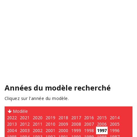
Années du modèle recherché
Cliquez sur l'année du modèle.
Modèle
2022
2021
2020
2019
2018
2017
2016
2015
2014
2013
2012
2011
2010
2009
2008
2007
2006
2005
2004
2003
2002
2001
2000
1999
1998
1997
1996
1995
1994
1993
1992
1991
1990
1989
1988
1987